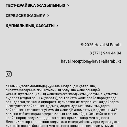
ТЕСТ-ДРАЙВҚА ЖАЗЫЛЫҢЫЗ
СЕРВИСКЕ ЖАЗЫЛУ
ҚҰПИЯЛЫЛЫҚ САЯСАТЫ
© 2026 Haval Al-Farabi
8 (771) 944-44-04
haval.reception@haval-alfarabi.kz
* Өнімнің/автомобильдің құнына, модельдік қатарына,
сипаттамаларына, жиынтығының болуына және осындай
жиынтықтағы опцияның және/немесе жабдықтың болуына қатысты
ақпарат (бұдан әрі - «Ақпарат»), осы сайтта және прайс-парақтарда
баяндалған, тек қана ақпараттық сипатқа ие, жергілікті жағдайларға,
шектеулерге байланысты, демек, модельдер мен жиынтықтарға
байланысты ерекшеленуі мүмкін және ҚР Азаматтық Кодексінің 447-
бабына сәйкес жария оферта болып табылмайды. Осы сайтта және
прайс-парақтарда баяндалған ең жоғары бағалар мен ақпарат
Дистрибьютор тарапынан алдын ала ескертусіз сату орындарындағы
дилердің нақты бағалары мен ақпараттарынан ерекшеленуі мүмкін,