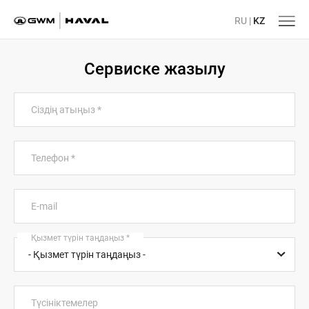
RU
|
KZ
Сервиске жазылу
Сіздің атыңыз
*
Телефон
*
E-mail
Қызмет түрін таңдаңыз
*
Түсініктемелер