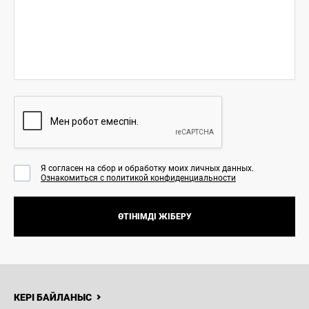
Я согласен на сбор и обработку моих личных данных.
Ознакомиться с политикой конфиденциальности
ӨТІНІМДІ ЖІБЕРУ
8 (771)
944-44-04
Н
ЖАҢАЛЫҚТАР
БАЙЛАНЫСТАР
Haval Al-
Farabi
КЕРІ БАЙЛАНЫС