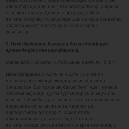
даңғылдарының бірінде орналасқан. Орталықтың
клиенттері қаланың негізгі магистральдері арқылы
оған жете алады. Дилерлік орталықта Haval
автокөліктерінің толық модельдік қатары, сондай-ақ
оларға қызмет көрсету үшін кәсіби сервис
ұсынылған.
2. Haval Qalqaman: Қаланың батыс бөлігіндегі
қолжетімділік пен ыңғайлылық
Мекенжайы: Алматы қ., Райымбек даңғылы, 548/2
Haval Qalqaman
Алматының батыс бөлігінде,
қаланың ірі көлік күрежолдарының жанында
орналасқан. Бұл қаланың батыс бөлігіндегі немесе
Алматының маңындағы тұрғындар үшін ыңғайлы
шешім. Райымбек даңғылына жақын орналасуының
арқасында орталық жеке тұлғаларға да,
корпоративтік автопаркті қажет ететін
компанияларға да қолжетімді. Орталық
автокөліктерді сатудан бастап оларға техникалық