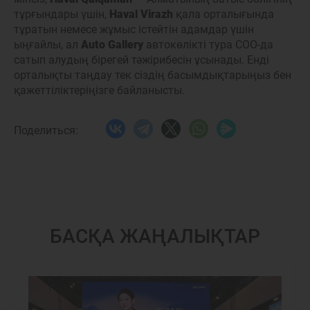
тұрғындары үшін,
Haval Virazh
қала орталығында
тұратын немесе жұмыс істейтін адамдар үшін
ыңғайлы, ал
Auto Gallery
автокөлікті тура СОО-да
сатып алудың бірегей тәжірибесін ұсынады. Енді
орталықты таңдау тек сіздің басымдықтарыңыз бен
қажеттіліктеріңізге байланысты.
Поделиться:
БАСҚА ЖАҢАЛЫҚТАР