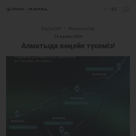
RU
|
KZ
Басты бет
/
Жаңалықтар
24 қазан 2024
Алматыда кеңейе түсеміз!