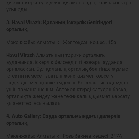
қызмет көрсетуге дейін қызметтердің толық спектрін
ұсынады.
3. Haval Virazh: Қаланың іскерлік бөлігіндегі
орталық
Мекенжайы: Алматы қ., Желтоқсан көшесі, 15а
Haval Virazh
Алматының тарихи орталығы
ауданында, іскерлік белсенділігі жоғары ауданда
орналасқан. Бұл қаланың орталық бөлігінде жұмыс
істейтін немесе тұратын және қызмет көрсету
жеделдігі мен қолжетімділігін бағалайтын адамдар
үшін тамаша шешім. Автокөліктерді сатудан басқа,
орталықта жөндеу және техникалық қызмет көрсету
қызметтері ұсынылады.
4. Auto Gallery: Сауда орталығындағы дилерлік
орталық
Мекенжайы: Алматы қ., Розыбакиев көшесі, 247А