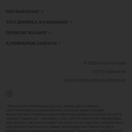
КЕРІ БАЙЛАНЫС
ТЕСТ-ДРАЙВҚА ЖАЗЫЛЫҢЫЗ
СЕРВИСКЕ ЖАЗЫЛУ
ҚҰПИЯЛЫЛЫҚ САЯСАТЫ
© 2026 Haval Al-Farabi
8 (771) 944-44-04
haval.reception@haval-alfarabi.kz
* Өнімнің/автомобильдің құнына, модельдік қатарына,
сипаттамаларына, жиынтығының болуына және осындай
жиынтықтағы опцияның және/немесе жабдықтың болуына қатысты
ақпарат (бұдан әрі - «Ақпарат»), осы сайтта және прайс-парақтарда
баяндалған, тек қана ақпараттық сипатқа ие, жергілікті жағдайларға,
шектеулерге байланысты, демек, модельдер мен жиынтықтарға
байланысты ерекшеленуі мүмкін және ҚР Азаматтық Кодексінің 447-