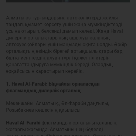
Алматы өз тұрғындарына автокөліктерді жайлы
таңдап, қызмет көрсету үшін жаңа мүмкіндіктерді
ұсына отырып, белсенді дамып келеді. Жаңа Haval
дилерлік орталықтарының ашылуы қаланың
автоәуесқойлары үшін маңызды оқиға болды. Әрбір
орталықтың өзіндік бірегей артықшылықтары бар,
бұл клиенттердің алуан түрлі қажеттіліктерін
қанағаттандыруға мүмкіндік береді. Олардың
әрқайсысын қарастырып көрейік.
1. Haval Al-Farabi: Ыңғайлы орналасқан
флагмандық дилерлік орталық
Мекенжайы: Алматы қ., Әл-Фараби даңғылы,
Розыбакиев көшесінің қиылысы
Haval Al-Farabi
флагмандық орталығы қаланың
жоғарғы жағында, Алматының ең беделді