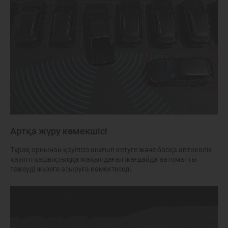
Артқа жүру көмекшісі
Тұрақ орнынан қауіпсіз шығып кетуге және басқа автокөлік
қауіпті қашықтыққа жақындаған жағдайда автоматты
тежеуді жүзеге асыруға көмектеседі.