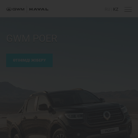
RU
|
KZ
GWM POER
ӨТІНІМДІ ЖІБЕРУ