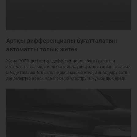
Артқы дифференциалы бұғатталатын
автоматты толық жетек
Жаңа POER-дегі артқы дифференциалы бұғатталатын
автоматты толық жетек бос айналудың алдын алып, жолсыз
жерде тамаша өткіштікті қамтамасыз етеді, айналдыру сәтін
дөңгелектер арасында біркелкі үлестіруге мүмкіндік береді.