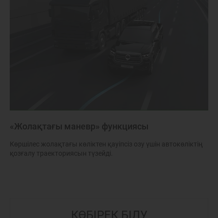
«Жолақтағы маневр» функциясы
Көршілес жолақтағы көліктен қауіпсіз озу үшін автокөліктің
қозғалу траекториясын түзейді.
КӨБІРЕК БІЛУ