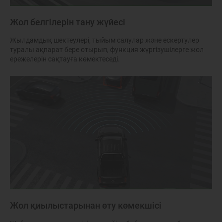
Жол белгілерін тану жүйесі
Жылдамдық шектеулері, тыйым салулар және ескертулер
туралы ақпарат бере отырып, функция жүргізушілерге жол
ережелерін сақтауға көмектеседі.
Жол қиылыстарынан өту көмекшісі