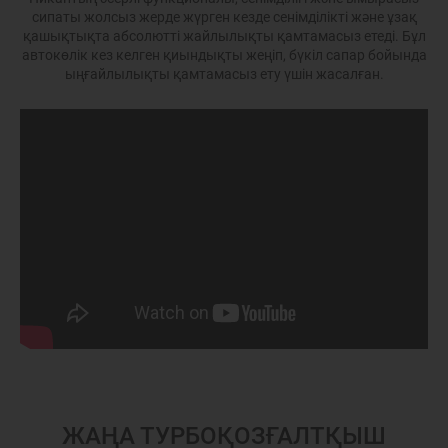
сипаты жолсыз жерде жүрген кезде сенімділікті және ұзақ
қашықтықта абсолютті жайлылықты қамтамасыз етеді. Бұл
автокөлік кез келген қиындықты жеңіп, бүкіл сапар бойында
ыңғайлылықты қамтамасыз ету үшін жасалған.
ЖАҢА ТУРБОҚОЗҒАЛТҚЫШ