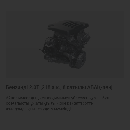
Бензинді 2.0Т [218 а.к., 8 сатылы АБАҚ-пен]
Айналымдардың кең ауқымымен үйлескен қуат – бұл
қозғалыстың жатықтығы және қажетті сәтте
жылдамдықты тез үдету мүмкіндігі.