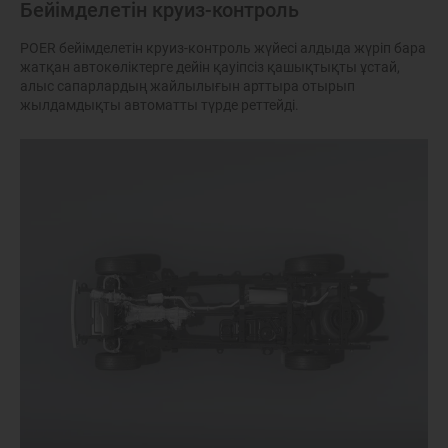
Бейімделетін круиз-контроль
POER бейімделетін круиз-контроль жүйесі алдыда жүріп бара
жатқан автокөліктерге дейін қауіпсіз қашықтықты ұстай,
алыс сапарлардың жайлылығын арттыра отырып
жылдамдықты автоматты түрде реттейді.