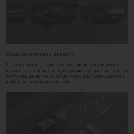
Ашық есік туралы ескерту
Есікті қауіпсіз ашуға және жолаушылардың автокөліктен
қауіпсіз түсуіне арналған жүргізуші мен жолаушыларға артқы
жақтан жақындап келе жатқан және басып озғалы жатқан
көлік туралы хабарлайтын жүйе.