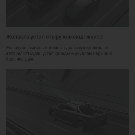
Жолақта ұстап отыру көмекші жүйесі
Жолақтан шығып кеткеніңіз туралы ескертеді және
автокөлікті бұдан ұстап қалады — ахуалды барынша
бақылау үшін.