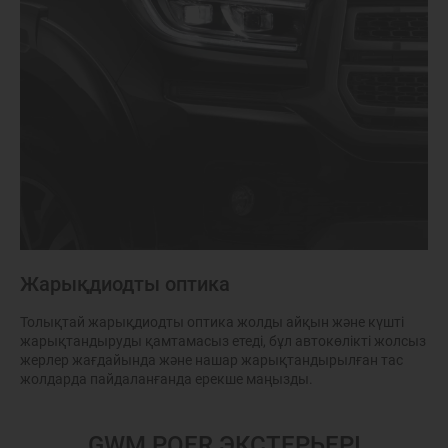
Жарықдиодты оптика
Толықтай жарықдиодты оптика жолды айқын және күшті
жарықтандыруды қамтамасыз етеді, бұл автокөлікті жолсыз
жерлер жағдайында және нашар жарықтандырылған тас
жолдарда пайдаланғанда ерекше маңызды.
GWM POER ЭКСТЕРЬЕРІ