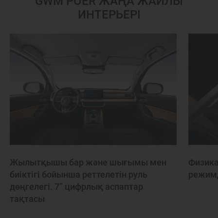
GWM POER ЖАҢА ЖАЙЛЫ
ИНТЕРЬЕРІ
Жылытқышы бар және шығымы мен
Физика
биіктігі бойынша реттелетін руль
режимд
дөңгелегі. 7” цифрлық аспаптар
тақтасы