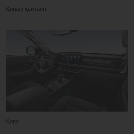
Farabi
Қоңыр қызғылт
Қара