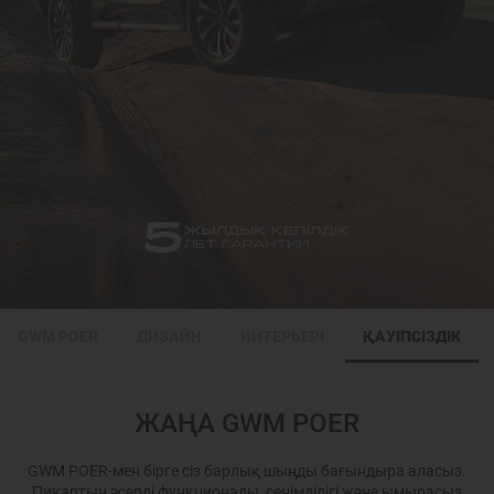
GWM POER
ДИЗАЙН
ИНТЕРЬЕРІ
ҚАУІПСІЗДІК
ЖАҢА GWM POER
GWM POER-мен бірге сіз барлық шыңды бағындыра аласыз.
Пикаптың әсерлі функционалы, сенімділігі және ымырасыз