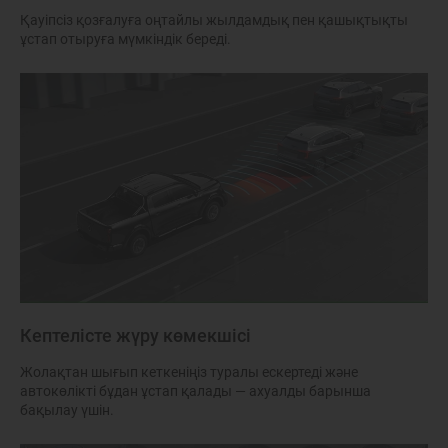
Қауіпсіз қозғалуға оңтайлы жылдамдық пен қашықтықты
ұстап отыруға мүмкіндік береді.
Кептелісте жүру көмекшісі
Жолақтан шығып кеткеніңіз туралы ескертеді және
автокөлікті бұдан ұстап қалады — ахуалды барынша
бақылау үшін.