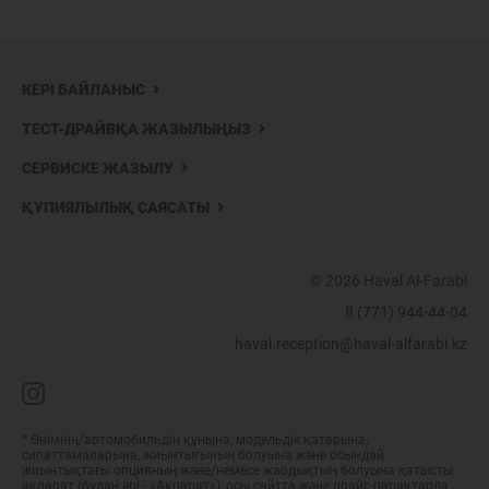
КЕРІ БАЙЛАНЫС
ТЕСТ-ДРАЙВҚА ЖАЗЫЛЫҢЫЗ
СЕРВИСКЕ ЖАЗЫЛУ
ҚҰПИЯЛЫЛЫҚ САЯСАТЫ
© 2026 Haval Al-Farabi
8 (771) 944-44-04
haval.reception@haval-alfarabi.kz
* Өнімнің/автомобильдің құнына, модельдік қатарына,
сипаттамаларына, жиынтығының болуына және осындай
жиынтықтағы опцияның және/немесе жабдықтың болуына қатысты
ақпарат (бұдан әрі - «Ақпарат»), осы сайтта және прайс-парақтарда