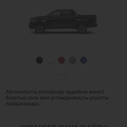
Қара
Автокөліктің экстерьері әрдайым өзекті
болатын сапа мен ұстамдылықты ұқыпты
пайдаланады.