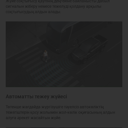
Жүйе соқтығысу қаупінің деңгейіне байланысты дабыл
сигналын жіберу немесе тежелуді қолдану арқылы
соқтығысудың алдын алады.
Автоматты тежеу жүйесі
Төтенше жағдайда жүргізушіге тәуелсіз автокөліктің
тежегіштерін қосу жолымен жол-көлік оқиғасының алдын
алуға әрекет жасайтын жүйе.