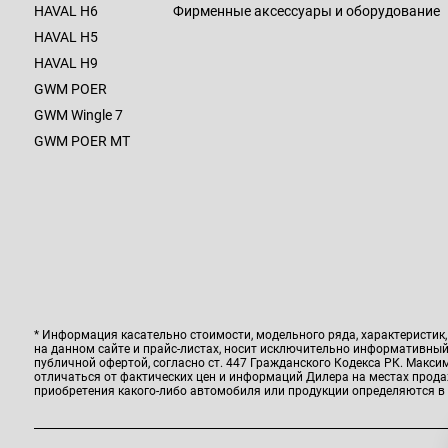
HAVAL H6
Фирменные аксессуары и оборудование
HAVAL H5
HAVAL H9
GWM POER
GWM Wingle 7
GWM POER MT
* Информация касательно стоимости, модельного ряда, характеристик
на данном сайте и прайс-листах, носит исключительно информативный 
публичной офертой, согласно ст. 447 Гражданского Кодекса РК. Макс
отличаться от фактических цен и информаций Дилера на местах прод
приобретения какого-либо автомобиля или продукции определяются в