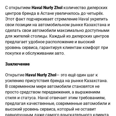
С открытием
Haval Nurly Zhol
количество дилерских
центров бренда в Астане увеличилось до четырёх.
Этот факт подчеркивает стремление Haval укрепить
свои позиции на автомобильном рынке Казахстана и
8 (771)
сделать свои автомобили максимально доступными
944-44-04
НОВОСТИ
КОНТАКТЫ
для жителей столицы. Каждый из дилерских центров
Haval Al-
предлагает удобное расположение и высокий
Farabi
уровень сервиса, гарантируя клиентам комфорт при
покупке и обслуживании авто.
Заключение
Открытие
Haval Nurly Zhol
— это ещё один шаг к
усилению присутствия бренда на рынке Казахстана.
В современном мире автомобили становятся не
просто средством передвижения, а выражением
стиля и статуса. Haval отвечает этим требованиям,
предлагая качественные, современные автомобили и
высокий уровень сервиса, который не оставит
равнодушным даже самого взыскательного клиента.